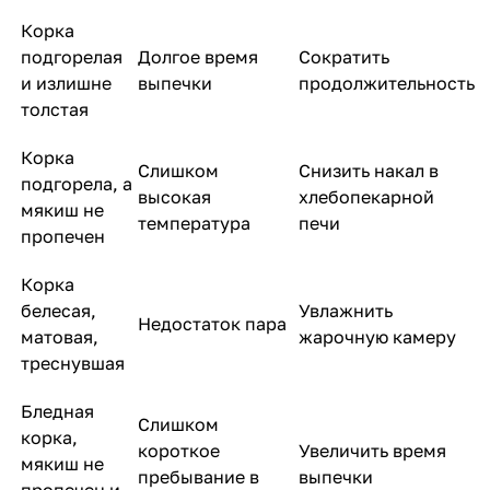
Корка
подгорелая
Долгое время
Сократить
и излишне
выпечки
продолжительность
толстая
Корка
Слишком
Снизить накал в
подгорела, а
высокая
хлебопекарной
мякиш не
температура
печи
пропечен
Корка
белесая,
Увлажнить
Недостаток пара
матовая,
жарочную камеру
треснувшая
Бледная
Слишком
корка,
короткое
Увеличить время
мякиш не
пребывание в
выпечки
пропечен и