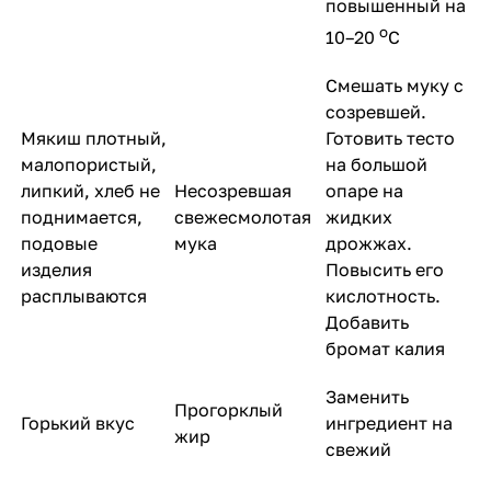
повышенный на
о
10–20
С
Смешать муку с
созревшей.
Мякиш плотный,
Готовить тесто
малопористый,
на большой
липкий, хлеб не
Несозревшая
опаре на
поднимается,
свежесмолотая
жидких
подовые
мука
дрожжах.
изделия
Повысить его
расплываются
кислотность.
Добавить
бромат калия
Заменить
Прогорклый
Горький вкус
ингредиент на
жир
свежий