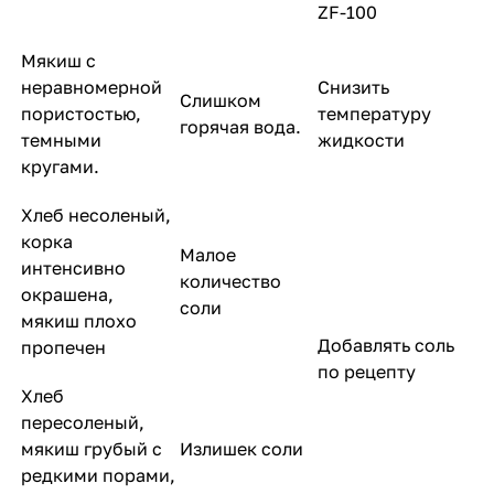
ZF-100
Мякиш с
неравномерной
Снизить
Слишком
пористостью,
температуру
горячая вода.
темными
жидкости
кругами.
Хлеб несоленый,
корка
Малое
интенсивно
количество
окрашена,
соли
мякиш плохо
Добавлять соль
пропечен
по рецепту
Хлеб
пересоленый,
мякиш грубый с
Излишек соли
редкими порами,