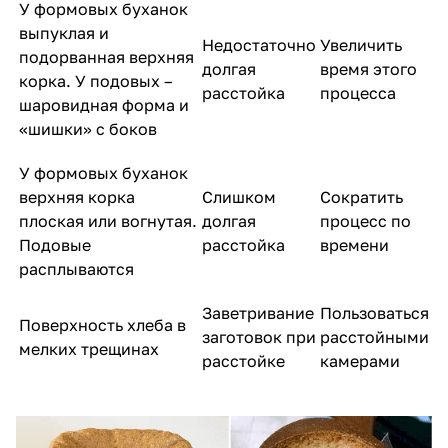
У формовых буханок
выпуклая и
Недостаточно
Увеличить
подорванная верхняя
долгая
время этого
корка. У подовых –
расстойка
процесса
шаровидная форма и
«шишки» с боков
У формовых буханок
верхняя корка
Слишком
Сократить
плоская или вогнутая.
долгая
процесс по
Подовые
расстойка
времени
расплываются
Заветривание
Пользоваться
Поверхность хлеба в
заготовок при
расстойными
мелких трещинах
расстойке
камерами