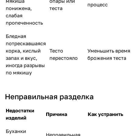
мякиша
опары или
процесс
понижена,
теста
слабая
пропеченность
Бледная
потрескавшаяся
корка, кислый
Тесто
Уменьшить время
запах и вкус,
перестояло
брожения теста
иногда разрывы
по мякишу
Неправильная разделка
Недостатки
Причина
Как устранить
изделий
Буханки
Неправильная