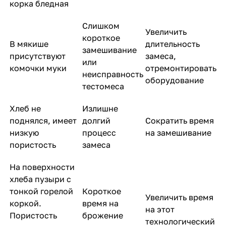
корка бледная
Слишком
Увеличить
короткое
В мякише
длительность
замешивание
присутствуют
замеса,
или
комочки муки
отремонтировать
неисправность
оборудование
тестомеса
Хлеб не
Излишне
поднялся, имеет
долгий
Сократить время
низкую
процесс
на замешивание
пористость
замеса
На поверхности
хлеба пузыри с
тонкой горелой
Короткое
Увеличить время
коркой.
время на
на этот
Пористость
брожение
технологический