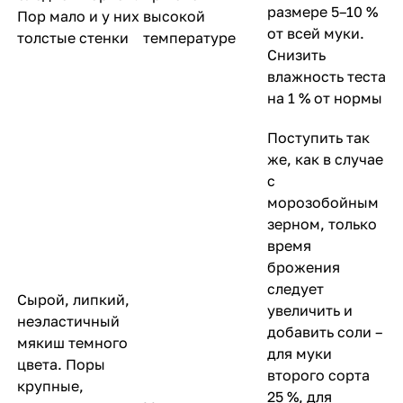
размере 5–10 %
Пор мало и у них
высокой
от всей муки.
толстые стенки
температуре
Снизить
влажность теста
на 1 % от нормы
Поступить так
же, как в случае
с
морозобойным
зерном, только
время
брожения
следует
Сырой, липкий,
увеличить и
неэластичный
добавить соли –
мякиш темного
для муки
цвета. Поры
второго сорта
крупные,
25 %, для