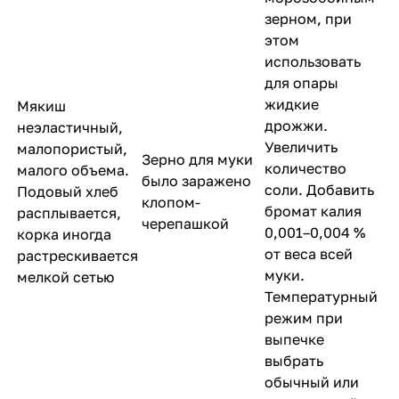
зерном, при
этом
использовать
для опары
жидкие
Мякиш
дрожжи.
неэластичный,
Увеличить
малопористый,
Зерно для муки
количество
малого объема.
было заражено
соли. Добавить
Подовый хлеб
клопом-
бромат калия
расплывается,
черепашкой
0,001–0,004 %
корка иногда
от веса всей
растрескивается
муки.
мелкой сетью
Температурный
режим при
выпечке
выбрать
обычный или