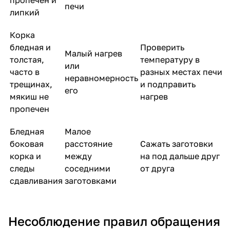
печи
липкий
Корка
бледная и
Проверить
Малый нагрев
толстая,
температуру в
или
часто в
разных местах печи
неравномерность
трещинах,
и подправить
его
мякиш не
нагрев
пропечен
Бледная
Малое
боковая
расстояние
Сажать заготовки
корка и
между
на под дальше друг
следы
соседними
от друга
сдавливания
заготовками
Несоблюдение правил обращения