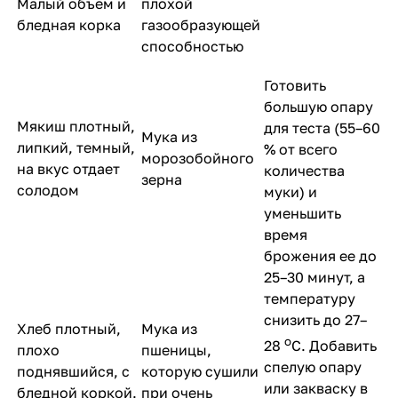
Малый объем и
плохой
бледная корка
газообразующей
способностью
Готовить
большую опару
Мякиш плотный,
для теста (55–60
Мука из
липкий, темный,
% от всего
морозобойного
на вкус отдает
количества
зерна
солодом
муки) и
уменьшить
время
брожения ее до
25–30 минут, а
температуру
снизить до 27–
Хлеб плотный,
Мука из
о
28
С. Добавить
плохо
пшеницы,
спелую опару
поднявшийся, с
которую сушили
или закваску в
бледной коркой.
при очень