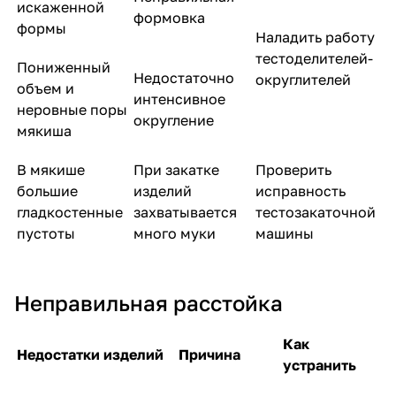
искаженной
формовка
формы
Наладить работу
тестоделителей-
Пониженный
Недостаточно
округлителей
объем и
интенсивное
неровные поры
округление
мякиша
В мякише
При закатке
Проверить
большие
изделий
исправность
гладкостенные
захватывается
тестозакаточной
пустоты
много муки
машины
Неправильная расстойка
Как
Недостатки изделий
Причина
устранить