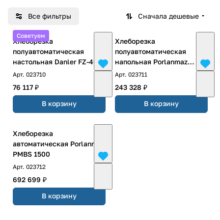
Все фильтры
Сначала дешевые
Советуем
Хлеборезка
Хлеборезка
полуавтоматическая
полуавтоматическая
настольная Danler FZ-400
напольная Porlanmaz
PMBS 500
Арт.
023710
Арт.
023711
76 117 ₽
243 328 ₽
В корзину
В корзину
Хлеборезка
автоматическая Porlanmaz
PMBS 1500
Арт.
023712
692 699 ₽
В корзину