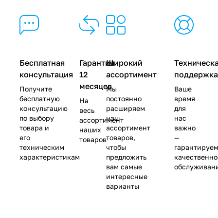
Бесплатная
Гарантия
Широкий
Техническ
консультация
12
ассортимент
поддержк
месяцев
Получите
Мы
Ваше
бесплатную
постоянно
время
На
консультацию
расширяем
для
весь
по выбору
наш
нас
ассортимент
товара и
ассортимент
важно
наших
его
товаров,
—
товаров
техническим
чтобы
гарантируе
характеристикам
предложить
качественно
вам самые
обслуживан
интересные
варианты