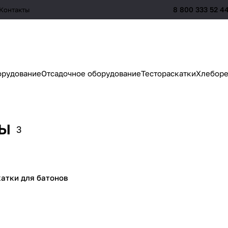
8 800 333 52 4
Контакты
орудование
Отсадочное оборудование
Тестораскатки
Хлеборе
ны
3
катки для батонов