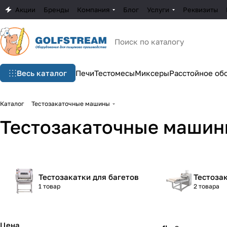
Акции
Бренды
Компания
Блог
Услуги
Реквизиты
Весь каталог
Печи
Тестомесы
Миксеры
Расстойное об
Каталог
Тестозакаточные машины
Тестозакаточные маши
Тестозакатки для багетов
Тестоза
1 товар
2 товара
Цена