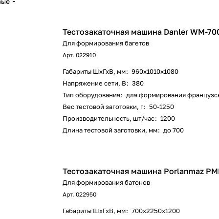
вые
Тестозакаточная машина Danler WM-70
Для формирования багетов
Арт.
022910
Габариты ШхГхВ, мм
:
960х1010х1080
Напряжение сети, В
:
380
Тип оборудования
:
для формирования французск
Вес тестовой заготовки, г
:
50-1250
Производительность, шт/час
:
1200
Длина тестовой заготовки, мм
:
до 700
Тестозакаточная машина Porlanmaz P
Для формирования батонов
Арт.
022950
Габариты ШхГхВ, мм
:
700х2250х1200