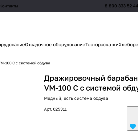
8 800 333 52 4
Контакты
орудование
Отсадочное оборудование
Тестораскатки
Хлеборе
M-100 С с системой обдува
Дражировочный барабан
VM-100 С с системой обд
Медный, есть система обдува
Арт.
025311