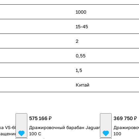
1000
15-45
2
0,55
1,5
Китай
575 166 ₽
369 750 ₽
а VS-60 с
Дражировочный барабан Jaguar G-
Дражировоч
вращением
100 C
100