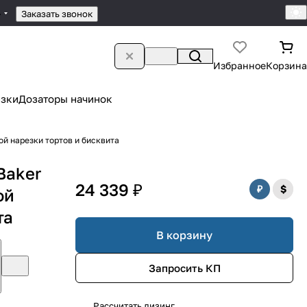
4
Заказать звонок
Избранное
Корзина
зки
Дозаторы начинок
ой нарезки тортов и бисквита
Baker
24 339 ₽
ой
та
В корзину
Запросить КП
Рассчитать лизинг