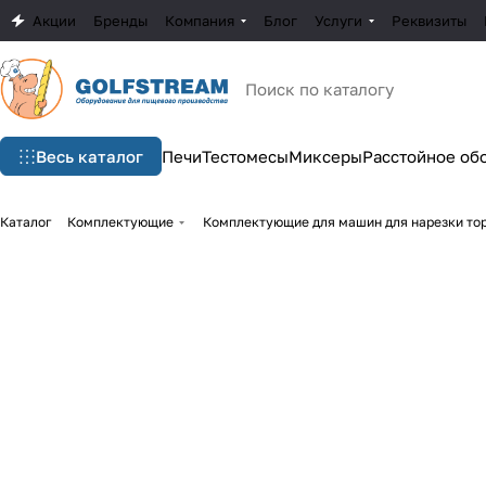
Акции
Бренды
Компания
Блог
Услуги
Реквизиты
Весь каталог
Печи
Тестомесы
Миксеры
Расстойное об
Каталог
Комплектующие
Комплектующие для машин для нарезки тор