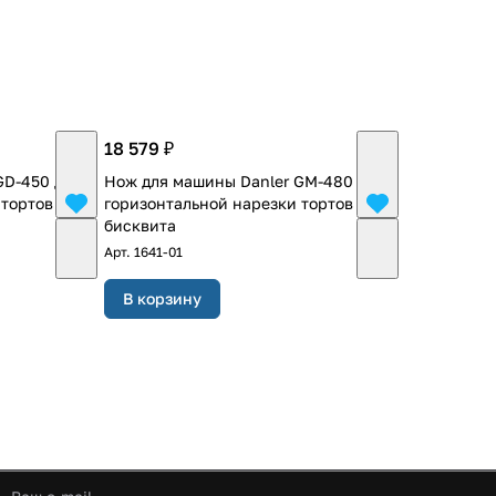
18 579 ₽
GD-450 для
Нож для машины Danler GM-480 для
тортов и
горизонтальной нарезки тортов и
бисквита
Арт.
1641-01
В корзину