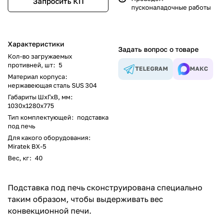
Запросить КП
пусконаладочные работы
Характеристики
Задать вопрос о товаре
Кол-во загружаемых
противней, шт
:
5
TELEGRAM
МАКС
Материал корпуса
:
нержавеющая сталь SUS 304
Габариты ШхГхВ, мм
:
1030х1280х775
Тип комплектующей
:
подставка
под печь
Для какого оборудования
:
Miratek BX-5
Вес, кг
:
40
Подставка под печь сконструирована специально
таким образом, чтобы выдерживать вес
конвекционной печи.