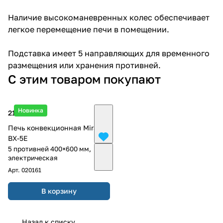
Наличие высокоманевренных колес обеспечивает
легкое перемещение печи в помещении.
Подставка имеет 5 направляющих для временного
размещения или хранения противней.
С этим товаром покупают
Новинка
213 633 ₽
Печь конвекционная Miratek
BX-5E
5 противней 400×600 мм,
электрическая
Арт.
020161
В корзину
Назад к списку