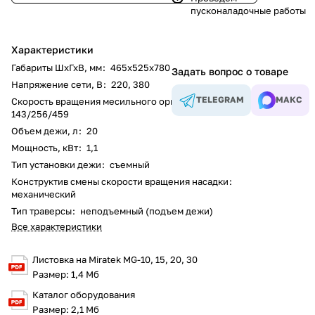
пусконаладочные работы
Характеристики
Габариты ШхГхВ, мм
:
465х525х780
Задать вопрос о товаре
Напряжение сети, В
:
220
,
380
TELEGRAM
МАКС
Скорость вращения месильного органа, об/мин
:
143/256/459
Объем дежи, л
:
20
Мощность, кВт
:
1,1
Тип установки дежи
:
съемный
Конструктив смены скорости вращения насадки
:
механический
Тип траверсы
:
неподъемный (подъем дежи)
Все характеристики
Листовка на Miratek MG-10, 15, 20, 30
Размер: 1,4 Мб
Каталог оборудования
Размер: 2,1 Мб