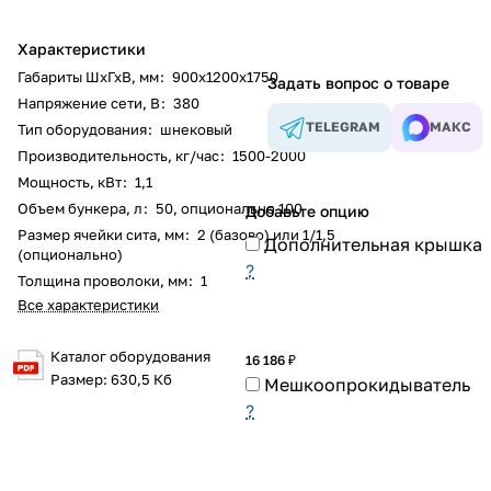
Характеристики
Габариты ШхГхВ, мм
:
900х1200х1750
Задать вопрос о товаре
Напряжение сети, В
:
380
TELEGRAM
МАКС
Тип оборудования
:
шнековый
Производительность, кг/час
:
1500-2000
Мощность, кВт
:
1,1
Объем бункера, л
:
50, опционально 100
Добавьте опцию
Размер ячейки сита, мм
:
2 (базово) или 1/1,5
Дополнительная крышка
(опционально)
?
Толщина проволоки, мм
:
1
Все характеристики
Каталог оборудования
16 186 ₽
Размер: 630,5 Кб
Мешкоопрокидыватель
?