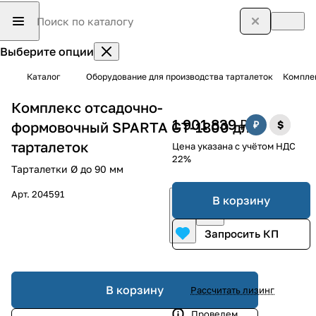
Выберите опции
Каталог
Оборудование для производства тарталеток
Компле
Комплекс отсадочно-
1 901 839 ₽
формовочный SPARTA GT-1800 для
тарталеток
Цена указана с учётом НДС
22%
Тарталетки Ø до 90 мм
Арт.
204591
В корзину
Запросить КП
В корзину
Рассчитать лизинг
Проведем