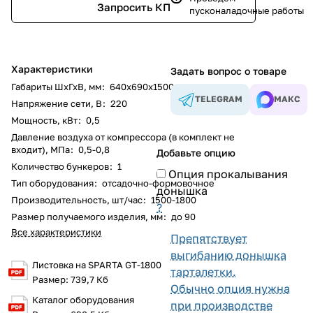
Запросить КП
пусконаладочные работы
Характеристики
Задать вопрос о товаре
Габариты ШхГхВ, мм
:
640х690х1500
TELEGRAM
МАКС
Напряжение сети, В
:
220
Мощность, кВт
:
0,5
Давление воздуха от компрессора (в комплект не
входит), МПа
:
0,5-0,8
Добавьте опцию
Количество бункеров
:
1
Опция прокалывания
Тип оборудования
:
отсадочно-формовочное
донышка
Производительность, шт/час
:
1500-1800
?
Размер получаемого изделия, мм
:
до 90
Все характеристики
Препятствует
выгибанию донышка
Листовка на SPARTA GT-1800
тарталетки.
Размер: 739,7 Кб
Обычно опция нужна
Каталог оборудования
при производстве