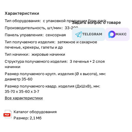
Характеристики
Тип оборудования
:
с упаковкой продукции flow-pack
Задать вопрос о товаре
Производительность, шт/мин
:
33-200
TELEGRAM
МАКС
Панель управления
:
сенсорная
Тип получаемого изделия
:
затяжное и сахарное
печенье, крекеры, галеты и др
Тип начинки
:
жировые начинки
Структура получаемого изделия
:
3 печенья + 2 слоя
начинки
Размер получаемого кругл. изделия (Ø х высота), мм
:
диаметр 35-60
Размер получаемого квадр. изделия (ДхШхВ), мм
:
35-70 х 35-60 х 3-7
Все характеристики
Каталог оборудования
Размер: 2,1 Мб