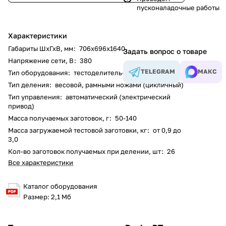
пусконаладочные работы
Характеристики
Габариты ШхГхВ, мм
:
706х696х1640
Задать вопрос о товаре
Напряжение сети, В
:
380
TELEGRAM
МАКС
Тип оборудования
:
тестоделитель-тестоокруглитель
Тип деления
:
весовой, рамными ножами (цикличный)
Тип управления
:
автоматический (электрический
привод)
Масса получаемых заготовок, г
:
50-140
Масса загружаемой тестовой заготовки, кг
:
от 0,9 до
3,0
Кол-во заготовок получаемых при делении, шт
:
26
Все характеристики
Каталог оборудования
Размер: 2,1 Мб