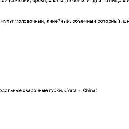
й (семечки, орехи, хлопья, печенья и тд) и не пищев
: мультиголовочный, линейный, объемный роторный, ш
дольные сварочные губки, «Yatai», China;