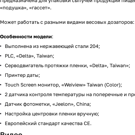
Предназначена для упаковки сыпучей продукции пищево
«подушка», «гассет».
Может работать с разными видами весовых дозаторов
Особенности модели
:
Выполнена из нержавеющей стали 204;
PLC, «Delta», Taiwan;
Серводвигатель протяжки пленки, «Delta», Taiwan»;
Принтер даты;
Touch Screen монитор, «Weiview» Taiwan (Color);
2 датчика контроля температуры на поперечные и про
Датчик фотометки, «Jeelon», China;
Настройка центровки пленки вручную;
Европейский стандарт качества СЕ.
Видео