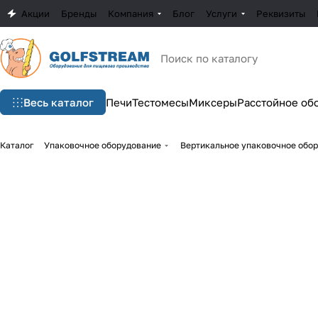
Акции
Бренды
Компания
Блог
Услуги
Реквизиты
Весь каталог
Печи
Тестомесы
Миксеры
Расстойное об
Каталог
Упаковочное оборудование
Вертикальное упаковочное обо