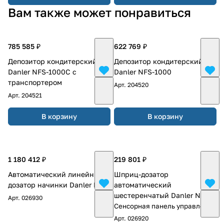
Вам также может понравиться
785 585 ₽
622 769 ₽
Депозитор кондитерский
Депозитор кондитерский
Danler NFS-1000C с
Danler NFS-1000
транспортером
Арт.
204520
Арт.
204521
В корзину
В корзину
1 180 412 ₽
219 801 ₽
Автоматический линейный
Шприц-дозатор
дозатор начинки Danler DF-6
автоматический
шестеренчатый Danler NG-20
Арт.
026930
Сенсорная панель управления
Арт.
026920