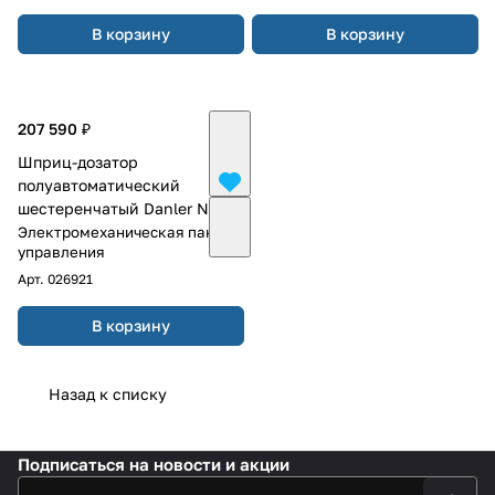
В корзину
В корзину
207 590 ₽
Шприц-дозатор
полуавтоматический
шестеренчатый Danler NGE-
20
Электромеханическая панель
управления
Арт.
026921
В корзину
Назад к списку
Подписаться
на новости и акции