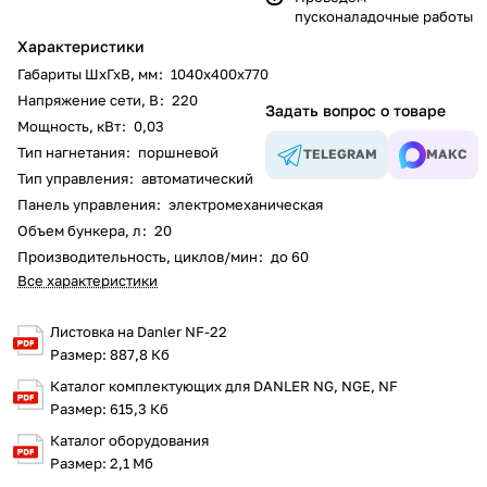
пусконаладочные работы
Характеристики
Габариты ШхГхВ, мм
:
1040х400х770
Напряжение сети, В
:
220
Задать вопрос о товаре
Мощность, кВт
:
0,03
Тип нагнетания
:
поршневой
TELEGRAM
МАКС
Тип управления
:
автоматический
Панель управления
:
электромеханическая
Объем бункера, л
:
20
Производительность, циклов/мин
:
до 60
Все характеристики
Листовка на Danler NF-22
Размер: 887,8 Кб
Каталог комплектующих для DANLER NG, NGE, NF
Размер: 615,3 Кб
Каталог оборудования
Размер: 2,1 Мб