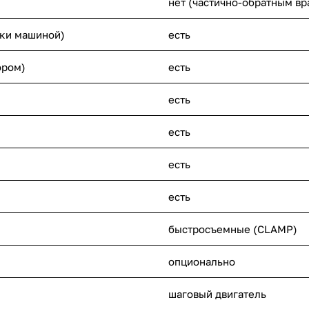
нет (частично-обратным в
ски машиной)
есть
ором)
есть
есть
есть
есть
есть
быстросъемные (CLAMP)
опционально
шаговый двигатель