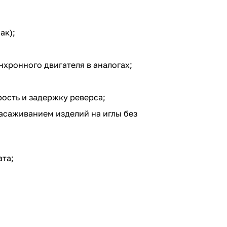
ак);
хронного двигателя в аналогах;
рость и задержку реверса;
асаживанием изделий на иглы без
ата;