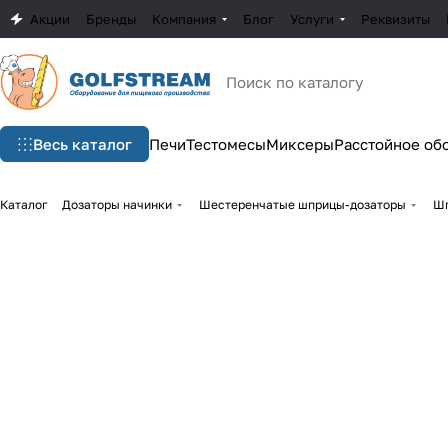
Акции
Бренды
Компания
Блог
Услуги
Реквизиты
Весь каталог
Печи
Тестомесы
Миксеры
Расстойное об
Каталог
Дозаторы начинки
Шестеренчатые шприцы-дозаторы
Шп