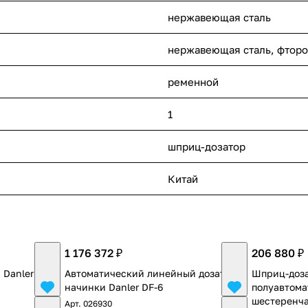
нержавеющая сталь
нержавеющая сталь, фторо
ременной
1
шприц-дозатор
Китай
1 176 372 ₽
206 880 ₽
 Danler
Автоматический линейный дозатор
Шприц-доз
начинки Danler DF-6
полуавтома
шестеренча
Арт.
026930