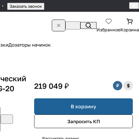
4
Заказать звонок
Избранное
Корзина
зки
Дозаторы начинок
ический
219 049 ₽
G-20
В корзину
Запросить КП
Рассчитать лизинг