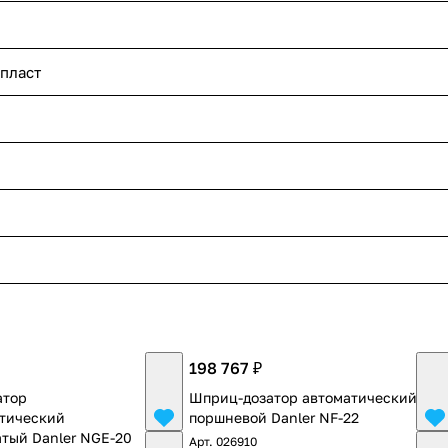
пласт
198 767 ₽
атор
Шприц-дозатор автоматический
тический
поршневой Danler NF-22
тый Danler NGE-20
Арт.
026910