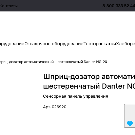
8 800 333 52 4
Контакты
орудование
Отсадочное оборудование
Тестораскатки
Хлеборе
риц-дозатор автоматический шестеренчатый Danler NG-20
Шприц-дозатор автомат
шестеренчатый Danler N
Сенсорная панель управления
Арт.
026920