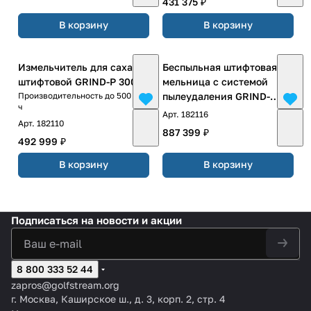
431 375 ₽
В корзину
В корзину
Измельчитель для сахара
Беспыльная штифтовая
штифтовой GRIND-P 300
мельница с системой
пылеудаления GRIND-
Производительность до 500 кг/
ч
Р300 DUST
Арт.
182116
Арт.
182110
887 399 ₽
492 999 ₽
В корзину
В корзину
Подписаться
на новости и акции
8 800 333 52 44
zapros@golfstream.org
г. Москва, Каширское ш., д. 3, корп. 2, стр. 4