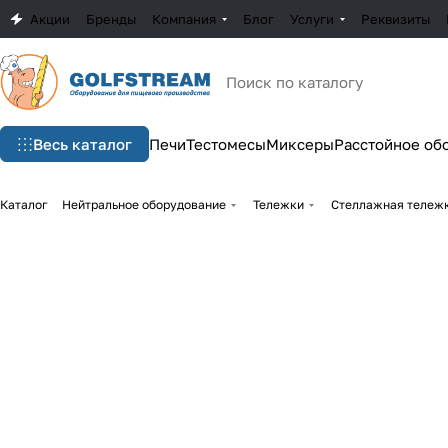
Акции
Бренды
Компания
Блог
Услуги
Реквизиты
Весь каталог
Печи
Тестомесы
Миксеры
Расстойное об
Каталог
Нейтральное оборудование
Тележки
Стеллажная тележк