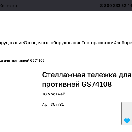
8 800 333 52 4
Контакты
орудование
Отсадочное оборудование
Тестораскатки
Хлеборе
а для противней GS74108
Стеллажная тележка для
противней GS74108
18 уровней
Арт.
357731