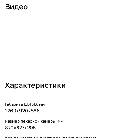
Видео
Характеристики
Габариты ШхГхВ, мм
1260х920х566
Размер пекарной камеры, мм
870х677х205
Кол-во независимых ярусов (пекарных камер)