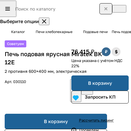
Выберите опции
Каталог
Печи хлебопекарные
Подовые печи
Печь подов
Советуем
76 415 ₽
Печь подовая ярусная Miratek BK-
Цена указана с учётом НДС
12E
22%
2 противня 600×400 мм, электрическая
Арт.
030110
В корзину
Запросить КП
Рассчитать лизинг
В корзину
Проведем