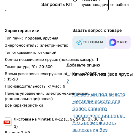
Запросить КП
пусконаладочные работы
Задать вопрос о товаре
Характеристики
Тип печи
:
подовая
,
ярусная
TELEGRAM
МАКС
Энергоноситель
:
электричество
Тип открывания
:
откидной
Кол-во независимых ярусов (пекарных камер)
:
1
Добавьте опцию
Температура, °С
:
20-300
Каменный под (все ярусы
Время разогрева незагруженной печи до 200 °С, мин
:
15-20
?
Производительность, кг/час
:
9
Панель управления
:
электромеханическая
Каменный под вместо
(опционально цифровая)
металлического для
Все характеристики
более равного
распределения тепла.
Листовка на Miratek BK-12 (E, G), 24 (E, G), 36 (E,
Есть возможность
G)
выпекания без
Размер: 2 Мб