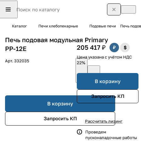
Каталог
Печи хлебопекарные
Подовые печи
Печь подов
Печь подовая модульная Primary
205 417 ₽
PP-12E
Цена указана с учётом НДС
Арт.
332035
22%
В корзину
Запросить КП
В корзину
Запросить КП
Рассчитать лизинг
Проведем
пусконаладочные работы