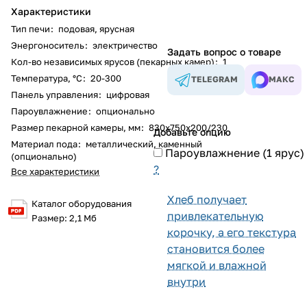
Характеристики
Тип печи
:
подовая
,
ярусная
Энергоноситель
:
электричество
Задать вопрос о товаре
Кол-во независимых ярусов (пекарных камер)
:
1
Температура, °С
:
20-300
TELEGRAM
МАКС
Панель управления
:
цифровая
Пароувлажнение
:
опционально
Размер пекарной камеры, мм
:
830x750x200/230
Добавьте опцию
Материал пода
:
металлический
,
каменный
Пароувлажнение (1 ярус)
(опционально)
?
Все характеристики
Хлеб получает
Каталог оборудования
привлекательную
Размер: 2,1 Мб
корочку, а его текстура
становится более
мягкой и влажной
внутри