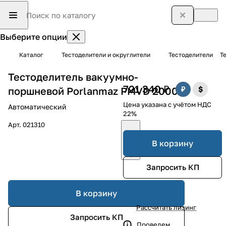
Выберите опции
Каталог
Тестоделители и округлители
Тестоделители
Т
Тестоделитель вакуумно-
721 340 ₽
поршневой Porlanmaz PMVD 2000
Цена указана с учётом НДС
Автоматический
22%
Арт.
021310
В корзину
Запросить КП
В корзину
Рассчитать лизинг
Запросить КП
Проведем