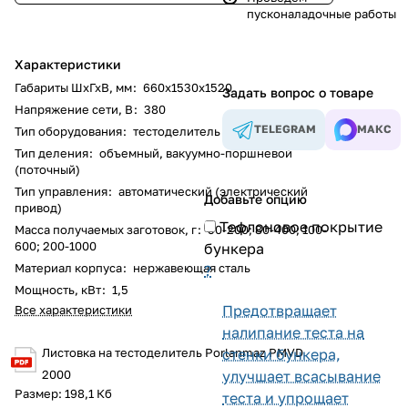
пусконаладочные работы
Характеристики
Габариты ШхГхВ, мм
:
660x1530x1520
Задать вопрос о товаре
Напряжение сети, В
:
380
TELEGRAM
МАКС
Тип оборудования
:
тестоделитель
Тип деления
:
объемный, вакуумно-поршневой
(поточный)
Тип управления
:
автоматический (электрический
Добавьте опцию
привод)
Тефлоновое покрытие
Масса получаемых заготовок, г
:
50-200; 80-400; 100-
600; 200-1000
бункера
Материал корпуса
:
нержавеющая сталь
?
Мощность, кВт
:
1,5
Предотвращает
Все характеристики
налипание теста на
Листовка на тестоделитель Porlanmaz PMVD
стенки бункера,
2000
улучшает всасывание
Размер: 198,1 Кб
теста и упрощает