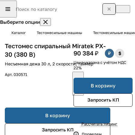
Выберите опции
Каталог
Тестомесильные машины
Тестомесильные машин
Тестомес спиральный Miratek PX-
90 384 ₽
30 (380 В)
Цена указана с учётом НДС
Несъемная дежа 30 л, 2 скорости, таймер
22%
Арт.
030571
В корзину
Запросить КП
В корзину
Рассчитать лизинг
Запросить КП
Проведем