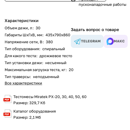
пусконаладочные работы
Характеристики
Объем дежи, л
:
30
Задать вопрос о товаре
Габариты ШхГхВ, мм
:
435х790х860
TELEGRAM
МАКС
Напряжение сети, В
:
380
Тип оборудования
:
спиральный
Для какого теста
:
дрожжевое тесто
Тип установки дежи
:
несъемный
Максимальная загрузка теста, кг
:
20
Тип траверсы
:
неподъемный
Все характеристики
Тестомесы Miratek PX-20, 30, 40, 50, 60
Размер: 329,7 Кб
Каталог оборудования
Размер: 2,1 Мб