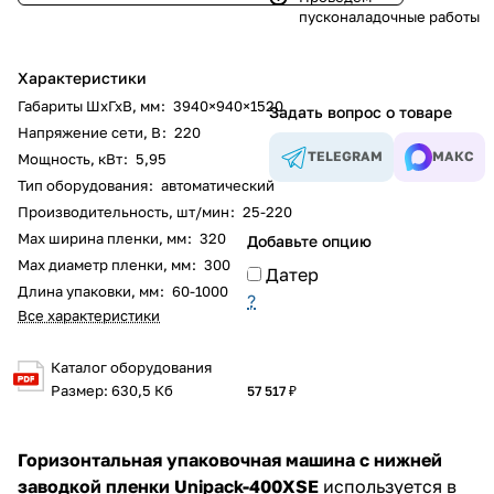
пусконаладочные работы
Характеристики
Габариты ШхГхВ, мм
:
3940×940×1520
Задать вопрос о товаре
Напряжение сети, В
:
220
TELEGRAM
МАКС
Мощность, кВт
:
5,95
Тип оборудования
:
автоматический
Производительность, шт/мин
:
25-220
Мах ширина пленки, мм
:
320
Добавьте опцию
Max диаметр пленки, мм
:
300
Датер
Длина упаковки, мм
:
60-1000
?
Все характеристики
Каталог оборудования
Размер: 630,5 Кб
57 517 ₽
Горизонтальная упаковочная машина с нижней
заводкой пленки Unipack-400XSE
используется в