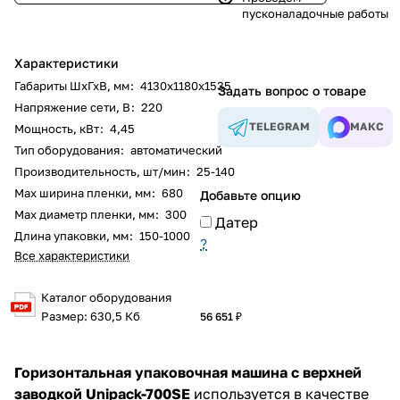
пусконаладочные работы
Характеристики
Габариты ШхГхВ, мм
:
4130х1180х1535
Задать вопрос о товаре
Напряжение сети, В
:
220
TELEGRAM
МАКС
Мощность, кВт
:
4,45
Тип оборудования
:
автоматический
Производительность, шт/мин
:
25-140
Мах ширина пленки, мм
:
680
Добавьте опцию
Max диаметр пленки, мм
:
300
Датер
Длина упаковки, мм
:
150-1000
?
Все характеристики
Каталог оборудования
Размер: 630,5 Кб
56 651 ₽
Горизонтальная упаковочная машина с верхней
заводкой Unipack-700
SE
используется в качестве