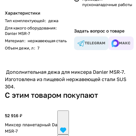
пусконаладочные работы
Характеристики
Тип комплектующей
:
дежа
Для какого оборудования
:
Задать вопрос о товаре
Danler MSR-7
Материал
:
нержавеющая сталь
TELEGRAM
МАКС
Объем дежи, л
:
7
Дополнительная дежа для
миксера Danler MSR-7
.
Изготовлена из пищевой нержавеющей стали SUS
304.
С этим товаром покупают
52 916 ₽
Миксер планетарный Danler
MSR-7