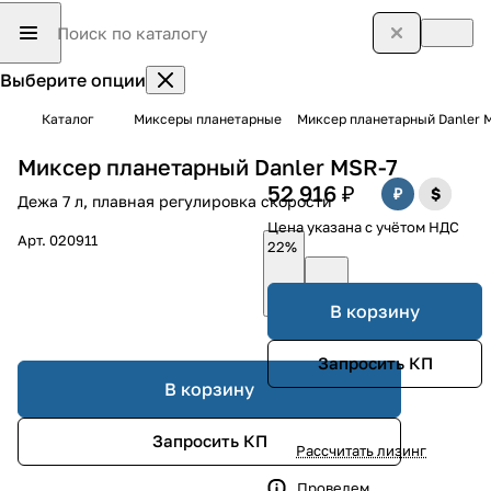
Выберите опции
Каталог
Миксеры планетарные
Миксер планетарный Danler 
Миксер планетарный Danler MSR-7
52 916 ₽
Дежа 7 л, плавная регулировка скорости
Цена указана с учётом НДС
Арт.
020911
22%
В корзину
Запросить КП
В корзину
Запросить КП
Рассчитать лизинг
Проведем