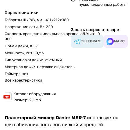
пусконаладочные работы
Характеристики
Габариты ШхГхВ, мм
:
411х212х389
Напряжение сети, В
:
220
Задать вопрос о товаре
Скорость вращения месильного органа, об/мин
:
0-
960
TELEGRAM
МАКС
Объем дежи, л
:
7
Мощность, кВт
:
0,55
Тип установки дежи
:
съемный
Материал дежи
:
нержавеющая сталь
Таймер
:
нет
Все характеристики
Каталог оборудования
Размер: 2,1 Мб
Планетарный миксер Danler MSR-7
используется
для взбивания составов низкой и средней