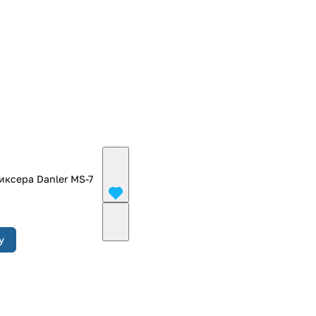
иксера Danler MS-7
у