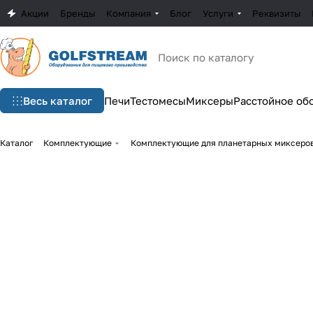
Акции
Бренды
Компания
Блог
Услуги
Реквизиты
Весь каталог
Печи
Тестомесы
Миксеры
Расстойное об
Каталог
Комплектующие
Комплектующие для планетарных миксеро