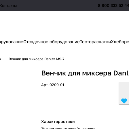
8 800 333 52 4
Контакты
орудование
Отсадочное оборудование
Тестораскатки
Хлеборе
в
Венчик для миксера Danler MS-7
Венчик для миксера Danl
Арт.
0209-01
Характеристики
Тип комплектующей
:
венчик