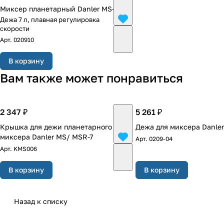
Миксер планетарный Danler MS-7
Дежа 7 л, плавная регулировка
скорости
Арт.
020910
В корзину
Вам также может понравиться
2 347 ₽
5 261 ₽
Крышка для дежи планетарного
Дежа для миксера Danler
миксера Danler MS/ MSR-7
Арт.
0209-04
Арт.
KMS006
В корзину
В корзину
Назад к списку