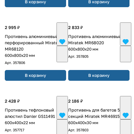
В корзину
В корзину
2 995 ₽
2 833 ₽
Противень алюминиевый
Противень алюминиевый
перфорированный Miratek
Miratek MR68020
MR68120
600х800х20 мм
600х800х20 мм
Арт.
357805
Арт.
357806
В корзину
В корзину
2 428 ₽
2 186 ₽
Противень тефлоновый
Противень для багетов 5
алюстил Danler GS11491
секций Miratek MR46915
600х400х22 мм
600х400х30 мм
Арт.
357717
Арт.
357803