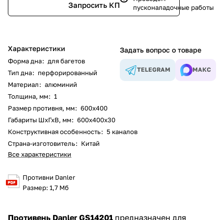
Запросить КП
пусконаладочные работы
Характеристики
Задать вопрос о товаре
Форма дна
:
для багетов
TELEGRAM
МАКС
Тип дна
:
перфорированный
Материал
:
алюминий
Толщина, мм
:
1
Размер противня, мм
:
600х400
Габариты ШхГхВ, мм
:
600х400х30
Конструктивная особенность
:
5 каналов
Страна-изготовитель
:
Китай
Все характеристики
Противни Danler
Размер: 1,7 Мб
Противень Danler GS14201
предназначен для