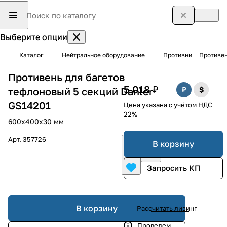
Выберите опции
Каталог
Нейтральное оборудование
Противни
Противен
Противень для багетов
5 018 ₽
тефлоновый 5 секций Danler
GS14201
Цена указана с учётом НДС
22%
600х400х30 мм
Арт.
357726
В корзину
Запросить КП
В корзину
Рассчитать лизинг
Проведем