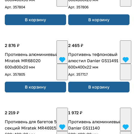
Арт.
357804
Арт.
357806
В корзину
В корзину
2 876 ₽
2 465 ₽
Противень алюминиевый
Противень тефлоновый
Miratek MR68020
алюстил Danler GS11491
600х800х20 мм
600х400х22 мм
Арт.
357805
Арт.
357717
В корзину
В корзину
2 219 ₽
1 972 ₽
Противень для багетов 5
Противень алюминиевый
секций Miratek MR46915
Danler GS11140