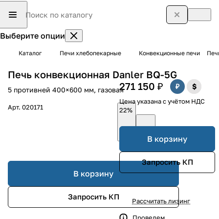
Выберите опции
Каталог
Печи хлебопекарные
Конвекционные печи
Печ
Печь конвекционная Danler BQ-5G
271 150 ₽
5 противней 400×600 мм, газовая
Цена указана с учётом НДС
Арт.
020171
22%
В корзину
Запросить КП
В корзину
Запросить КП
Рассчитать лизинг
Проведем