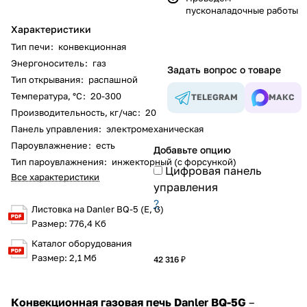
пусконаладочные работы
Характеристики
Тип печи
:
конвекционная
Энергоноситель
:
газ
Задать вопрос о товаре
Тип открывания
:
распашной
Температура, °С
:
20-300
TELEGRAM
МАКС
Производительность, кг/час
:
20
Панель управления
:
электромеханическая
Пароувлажнение
:
есть
Добавьте опцию
Тип пароувлажнения
:
инжекторный (с форсункой)
Цифровая панель
Все характеристики
управления
?
Листовка на Danler BQ-5 (E, G)
Размер: 776,4 Кб
Каталог оборудования
Размер: 2,1 Мб
42 316 ₽
Конвекционная газовая печь Danler BQ-5G
–