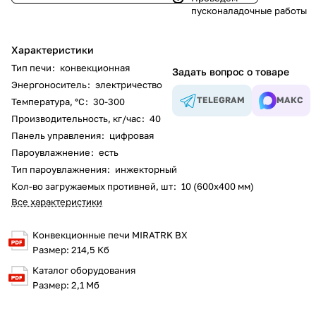
пусконаладочные работы
Характеристики
Тип печи
:
конвекционная
Задать вопрос о товаре
Энергоноситель
:
электричество
TELEGRAM
МАКС
Температура, °С
:
30-300
Производительность, кг/час
:
40
Панель управления
:
цифровая
Пароувлажнение
:
есть
Тип пароувлажнения
:
инжекторный
Кол-во загружаемых противней, шт
:
10 (600х400 мм)
Все характеристики
Конвекционные печи MIRATRK BX
Размер: 214,5 Кб
Каталог оборудования
Размер: 2,1 Мб