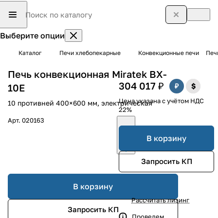
Выберите опции
Каталог
Печи хлебопекарные
Конвекционные печи
Печ
Печь конвекционная Miratek BX-
304 017 ₽
10E
Цена указана с учётом НДС
10 противней 400×600 мм, электрическая
22%
Арт.
020163
В корзину
Запросить КП
В корзину
Рассчитать лизинг
Запросить КП
Проведем