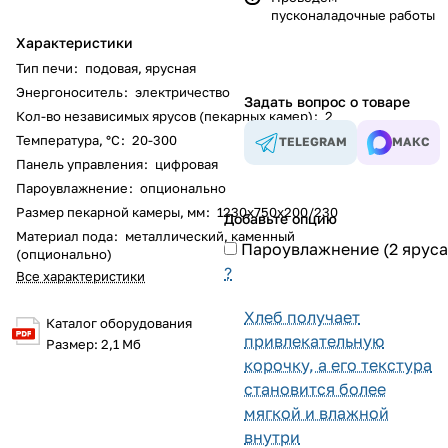
пусконаладочные работы
Характеристики
Тип печи
:
подовая
,
ярусная
Энергоноситель
:
электричество
Задать вопрос о товаре
Кол-во независимых ярусов (пекарных камер)
:
2
Температура, °С
:
20-300
TELEGRAM
МАКС
Панель управления
:
цифровая
Пароувлажнение
:
опционально
Размер пекарной камеры, мм
:
1230x750x200/230
Добавьте опцию
Материал пода
:
металлический
,
каменный
Пароувлажнение (2 яруса
(опционально)
?
Все характеристики
Хлеб получает
Каталог оборудования
привлекательную
Размер: 2,1 Мб
корочку, а его текстура
становится более
мягкой и влажной
внутри