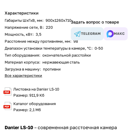
Характеристики
Габариты ШхГхВ, мм
:
900х1260х710
Задать вопрос о товаре
Напряжение сети, В
:
220
TELEGRAM
МАКС
Мощность, кВт
:
3,5
Расстояние между противнями, мм
:
98
Диапазон установки температуры в камере, °С
:
0-50
Тип оборудования
:
окончательной расстойки
Материал корпуса
:
нержавеющая сталь
Загрузка в машину
:
противни
Все характеристики
Листовка на Danler LS-10
Размер: 911,9 Кб
Каталог оборудования
Размер: 2,1 Мб
Danler LS-10
– современная расстоечная камера