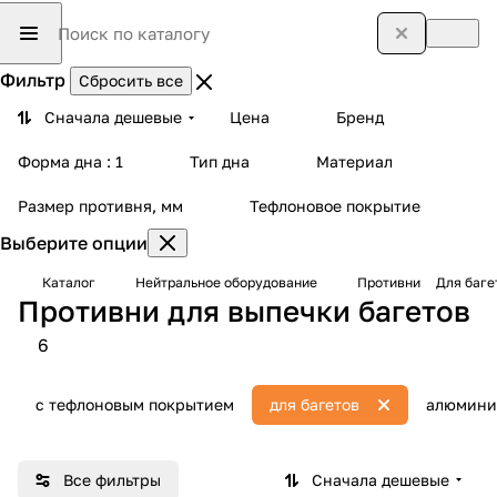
Фильтр
Сбросить все
Сначала дешевые
Цена
Бренд
Форма дна
: 1
Тип дна
Материал
Размер противня, мм
Тефлоновое покрытие
Выберите опции
Каталог
Нейтральное оборудование
Противни
Для баге
Противни для выпечки багетов
6
с тефлоновым покрытием
для багетов
алюмини
Все фильтры
Сначала дешевые