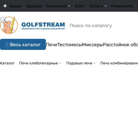
Акции
Бренды
Компания
Блог
Услуги
Реквизиты
Весь каталог
Печи
Тестомесы
Миксеры
Расстойное об
Каталог
Печи хлебопекарные
Подовые печи
Печь комбинированн