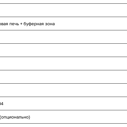
овая печь + буферная зона
04
(опционально)