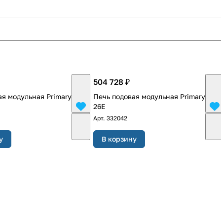
504 728 ₽
я модульная Primary PP-
Печь подовая модульная Primary PP-
26E
Арт.
332042
у
В корзину