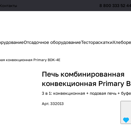
8 800 333 52 4
Контакты
орудование
Отсадочное оборудование
Тестораскатки
Хлеборе
ая конвекционная Primary BDK-4E
Печь комбинированная
конвекционная Primary 
3 в 1: конвекционная + подовая печь + буф
Арт.
332013