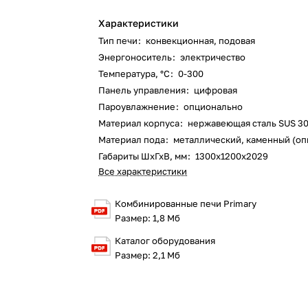
Характеристики
Тип печи
:
конвекционная
,
подовая
Энергоноситель
:
электричество
Температура, °С
:
0-300
Панель управления
:
цифровая
Пароувлажнение
:
опционально
Материал корпуса
:
нержавеющая сталь SUS 3
Материал пода
:
металлический
,
каменный (оп
Габариты ШхГхВ, мм
:
1300х1200х2029
Все характеристики
Комбинированные печи Primary
Размер: 1,8 Мб
Каталог оборудования
Размер: 2,1 Мб