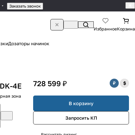
4
Заказать звонок
Избранное
Корзина
зки
Дозаторы начинок
728 599 ₽
BDK-4E
ерная зона
В корзину
Запросить КП
Рассчитать лизинг