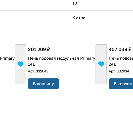
12
Китай
301 209 ₽
407 039 ₽
Primary PP-
Печь подовая модульная Primary PP-
Печь подова
14E
24E
Арт.
332043
Арт.
332034
В корзину
В корзин