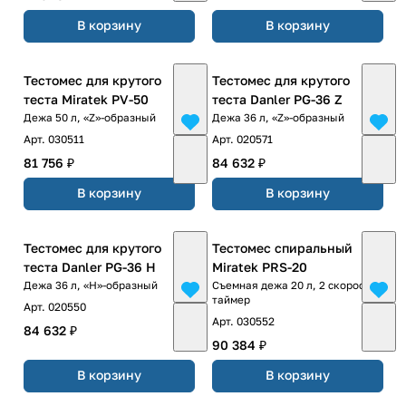
В корзину
В корзину
Тестомес для крутого
Тестомес для крутого
теста Miratek PV-50
теста Danler PG-36 Z
Дежа 50 л, «Z»-образный
Дежа 36 л, «Z»-образный
Арт.
030511
Арт.
020571
81 756 ₽
84 632 ₽
В корзину
В корзину
Тестомес для крутого
Тестомес спиральный
теста Danler PG-36 H
Miratek PRS-20
Дежа 36 л, «H»-образный
Съемная дежа 20 л, 2 скорости,
таймер
Арт.
020550
Арт.
030552
84 632 ₽
90 384 ₽
В корзину
В корзину