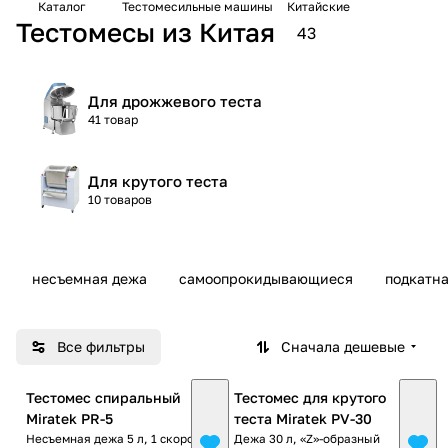
Каталог
Тестомесильные машины
Китайские
Тестомесы из Китая
43
Для дрожжевого теста
41 товар
Для крутого теста
10 товаров
несъемная дежа
самоопрокидывающиеся
подкатн
Все фильтры
Сначала дешевые
Тестомес спиральный
Тестомес для крутого
Miratek PR-5
теста Miratek PV-30
Несъемная дежа 5 л, 1 скорость
Дежа 30 л, «Z»-образный