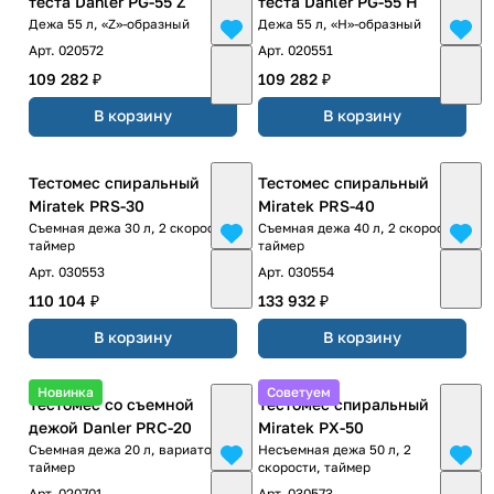
теста Danler PG-55 Z
теста Danler PG-55 H
Дежа 55 л, «Z»-образный
Дежа 55 л, «H»-образный
Арт.
020572
Арт.
020551
109 282 ₽
109 282 ₽
В корзину
В корзину
Тестомес спиральный
Тестомес спиральный
Miratek PRS-30
Miratek PRS-40
Съемная дежа 30 л, 2 скорости,
Съемная дежа 40 л, 2 скорости,
таймер
таймер
Арт.
030553
Арт.
030554
110 104 ₽
133 932 ₽
В корзину
В корзину
Новинка
Советуем
Тестомес со съемной
Тестомес спиральный
дежoй Danler PRC-20
Miratek PX-50
Съемная дежа 20 л, вариатор,
Несъемная дежа 50 л, 2
таймер
скорости, таймер
Арт.
020701
Арт.
030573