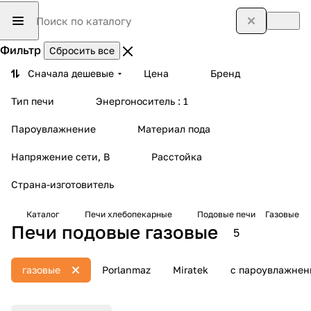
Фильтр
Сбросить все
Сначала дешевые
Цена
Бренд
Тип печи
Энергоноситель
: 1
Пароувлажнение
Материал пода
Напряжение сети, В
Расстойка
Страна-изготовитель
Каталог
Печи хлебопекарные
Подовые печи
Газовые
Печи подовые газовые
5
газовые
Porlanmaz
Miratek
с пароувлажнен